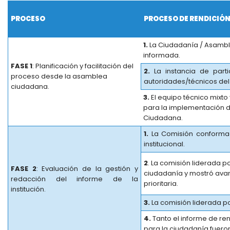
PROCESO
PROCESO DE RENDICIÓN
1.
La Ciudadanía / Asambl
informada.
FASE 1
: Planificación y facilitación del
2.
La instancia de parti
proceso desde la asamblea
autoridades/técnicos del 
ciudadana.
3.
El equipo técnico mixt
para la implementación d
Ciudadana.
1.
La Comisión conformada
institucional.
2
. La comisión liderada p
FASE 2
: Evaluación de la gestión y
ciudadanía y mostró avan
redacción del informe de la
prioritaria.
institución.
3.
La comisión liderada po
4.
Tanto el informe de re
para la ciudadanía fuero