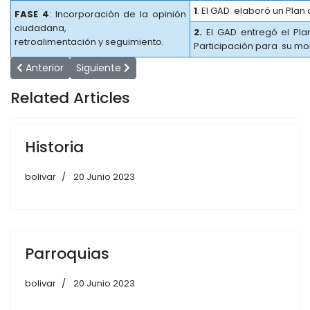
1
. El GAD elaboró un Plan
FASE 4
: Incorporación de la opinión
ciudadana,
2.
El GAD entregó el Pla
retroalimentación y seguimiento.
Participación para su mo
Artículo anterior: Memorias Rendición de Cuentas
Artículo siguiente: Información a la ciudadanía
Anterior
Siguiente
Related Articles
Historia
bolivar
20 Junio 2023
Parroquias
bolivar
20 Junio 2023