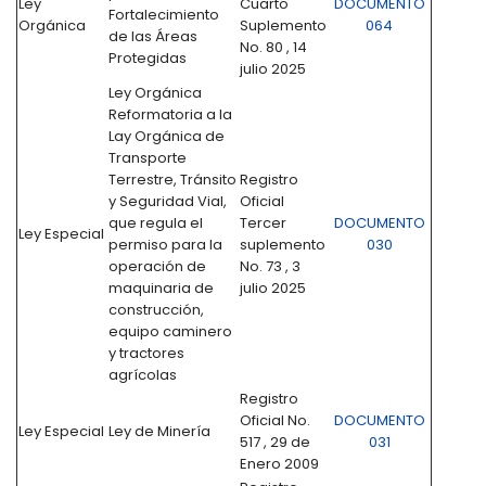
Ley
Cuarto
DOCUMENTO
Fortalecimiento
Orgánica
Suplemento
064
de las Áreas
No. 80 , 14
Protegidas
julio 2025
Ley Orgánica
Reformatoria a la
Lay Orgánica de
Transporte
Terrestre, Tránsito
Registro
y Seguridad Vial,
Oficial
que regula el
Tercer
DOCUMENTO
Ley Especial
permiso para la
suplemento
030
operación de
No. 73 , 3
maquinaria de
julio 2025
construcción,
equipo caminero
y tractores
agrícolas
Registro
Oficial No.
DOCUMENTO
Ley Especial
Ley de Minería
517 , 29 de
031
Enero 2009