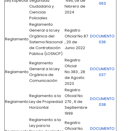
Ley Especial
Seguridad
495, 08 de
063
Ciudadana y
febrero de
Ciencias
2024
Policiales
Reglamento
General a la Ley
Registro
Orgánica del
Oficial No.87
DOCUMENTO
Reglamento
Sistema Nacional
, 20 de
036
de Contratación
Junio 2022
Pública (LOSNCP)
Registro
Reglamento
Oficial
General a la Ley
DOCUMENTO
Reglamento
No.383 , 28
Orgánica de
037
de Agosto
Comunicación
2023
Registro
Reglamento a la
Oficial No.
DOCUMENTO
Reglamento
Ley de Propiedad
270 , 6 de
038
Horizontal
Septiembre
1999
Reglamento a la
Registro
Ley para la
Oficial No.
DOCUMENTO