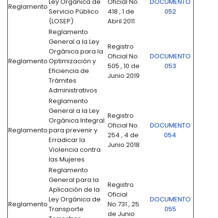
Ley Orgánica de
Oficial No.
DOCUMENTO
Reglamento
Servicio Público
418 , 1 de
052
(LOSEP)
Abril 2011
Reglamento
General a la Ley
Registro
Orgánica para la
Oficial No.
DOCUMENTO
Reglamento
Optimización y
505 , 10 de
053
Eficiencia de
Junio 2019
Trámites
Administrativos
Reglamento
General a la Ley
Registro
Orgánica Integral
Oficial No.
DOCUMENTO
Reglamento
para prevenir y
254 , 4 de
054
Erradicar la
Junio 2018
Violencia contra
las Mujeres
Reglamento
General para la
Registro
Aplicación de la
Oficial
Ley Orgánica de
DOCUMENTO
Reglamento
No.731 , 25
Transporte
055
de Junio