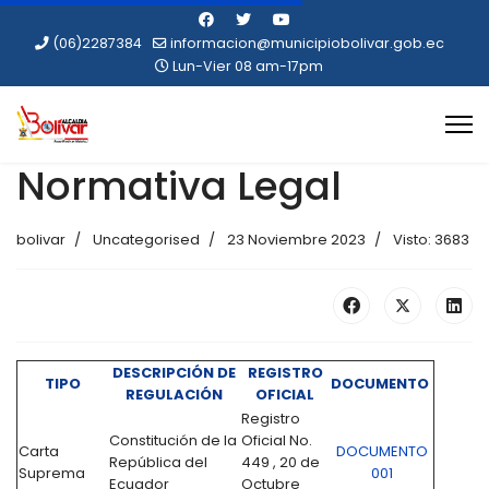
(06)2287384
informacion@municipiobolivar.gob.ec
Lun-Vier 08 am-17pm
Normativa Legal
bolivar
Uncategorised
23 Noviembre 2023
Visto: 3683
DESCRIPCIÓN DE
REGISTRO
TIPO
DOCUMENTO
REGULACIÓN
OFICIAL
Registro
Constitución de la
Oficial No.
Carta
DOCUMENTO
República del
449 , 20 de
Suprema
001
Ecuador
Octubre