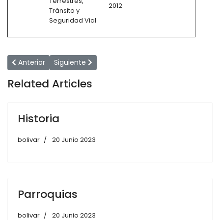
Terrestres,
2012
Tránsito y
Seguridad Vial
Artículo anterior: Convenios
Artículo siguiente: Resoluciones Administrativas
Anterior
Siguiente
Related Articles
Historia
bolivar
20 Junio 2023
Parroquias
bolivar
20 Junio 2023