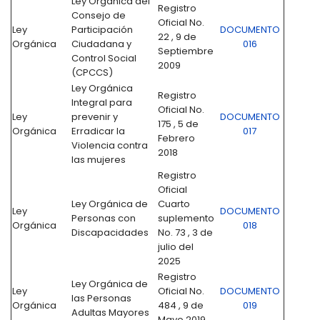
Ley Orgánica del
Registro
Consejo de
Oficial No.
Ley
Participación
DOCUMENTO
22 , 9 de
Orgánica
Ciudadana y
016
Septiembre
Control Social
2009
(CPCCS)
Ley Orgánica
Registro
Integral para
Oficial No.
Ley
prevenir y
DOCUMENTO
175 , 5 de
Orgánica
Erradicar la
017
Febrero
Violencia contra
2018
las mujeres
Registro
Oficial
Ley Orgánica de
Cuarto
Ley
DOCUMENTO
Personas con
suplemento
Orgánica
018
Discapacidades
No. 73 , 3 de
julio del
2025
Registro
Ley Orgánica de
Ley
Oficial No.
DOCUMENTO
las Personas
Orgánica
484 , 9 de
019
Adultas Mayores
Mayo 2019