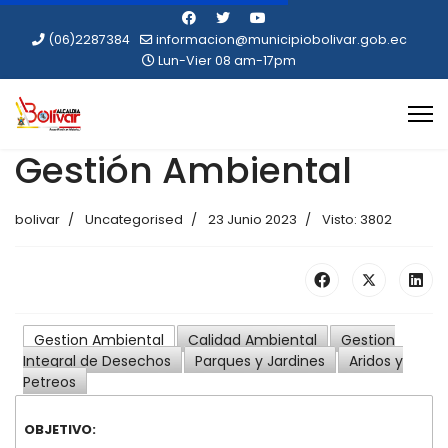
(06)2287384
informacion@municipiobolivar.gob.ec
Lun-Vier 08 am-17pm
Gestión Ambiental
bolivar
Uncategorised
23 Junio 2023
Visto: 3802
Gestion Ambiental
Calidad Ambiental
Gestion
Integral de Desechos
Parques y Jardines
Aridos y
Petreos
OBJETIVO: