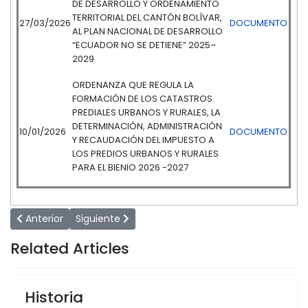
DE DESARROLLO Y ORDENAMIENTO
TERRITORIAL DEL CANTÓN BOLÍVAR,
27/03/2026
DOCUMENTO
AL PLAN NACIONAL DE DESARROLLO
“ECUADOR NO SE DETIENE” 2025–
2029
ORDENANZA QUE REGULA LA
FORMACIÓN DE LOS CATASTROS
PREDIALES URBANOS Y RURALES, LA
DETERMINACIÓN, ADMINISTRACIÓN
10/01/2026
DOCUMENTO
Y RECAUDACIÓN DEL IMPUESTO A
LOS PREDIOS URBANOS Y RURALES
PARA EL BIENIO 2026 -2027
Artículo anterior: Actas de sesión de concejo
Artículo siguiente: Directorio Telefónico
Anterior
Siguiente
Related Articles
Historia