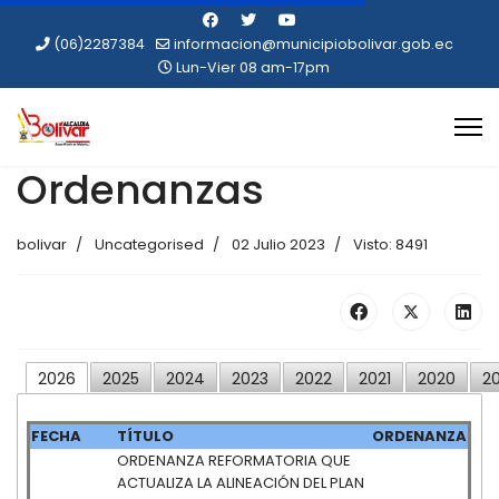
(06)2287384
informacion@municipiobolivar.gob.ec
Lun-Vier 08 am-17pm
Ordenanzas
bolivar
Uncategorised
02 Julio 2023
Visto: 8491
2026
2025
2024
2023
2022
2021
2020
20
FECHA
TÍTULO
ORDENANZA
ORDENANZA REFORMATORIA QUE
ACTUALIZA LA ALINEACIÓN DEL PLAN